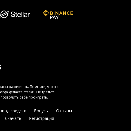
аны развлекать. Помните, что вы
огда делаете ставки. Не тратьте
позволить себе проиграть.
ывод средств
Бонусы
Отзывы
Скачать
Регистрация