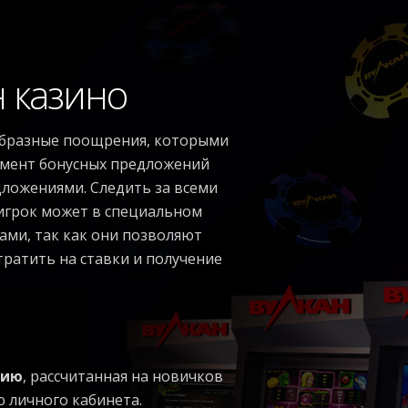
н казино
образные поощрения, которыми
имент бонусных предложений
ложениями. Следить за всеми
 игрок может в специальном
ами, так как они позволяют
ратить на ставки и получение
цию
, рассчитанная на новичков
 личного кабинета.