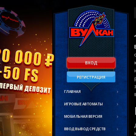
ВХОД
РЕГИСТРАЦИЯ
ГЛАВНАЯ
ИГРОВЫЕ АВТОМАТЫ
МОБИЛЬНАЯ ВЕРСИЯ
ВВОД ВЫВОД СРЕДСТВ