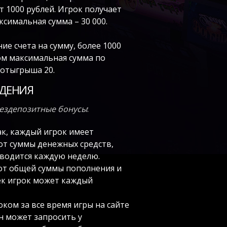
т 1000 рублей. Игрок получает
симальная сумма – 30 000.
ие счета на сумму, более 1000
том максимальная сумма по
 отыгрыша 20.
ЕДЕНИЯ
ездепозитные бонусы
:
ак, каждый игрок имеет
 от суммы денежных средств,
зводится каждую неделю.
 от общей суммы пополнения и
ек игрок может каждый
ком за все время игры на сайте
он может запросить у