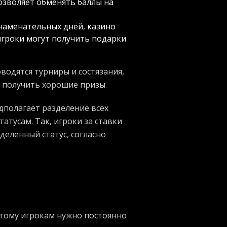
позволяет обменять баллы на
знаменательных дней, казино
игроки могут получить подарки
водятся турниры и состязания,
 и получить хорошие призы.
дполагает разделение всех
тусам. Так, игроки за ставки
еленный статус, согласно
этому игрокам нужно постоянно