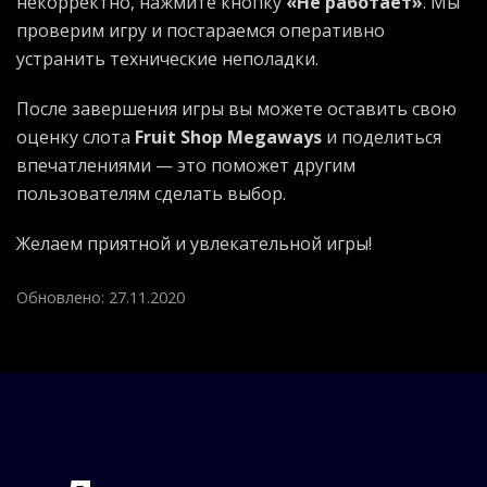
некорректно, нажмите кнопку
«Не работает»
. Мы
проверим игру и постараемся оперативно
устранить технические неполадки.
После завершения игры вы можете оставить свою
оценку слота
Fruit Shop Megaways
и поделиться
впечатлениями — это поможет другим
пользователям сделать выбор.
Желаем приятной и увлекательной игры!
Обновлено:
27.11.2020