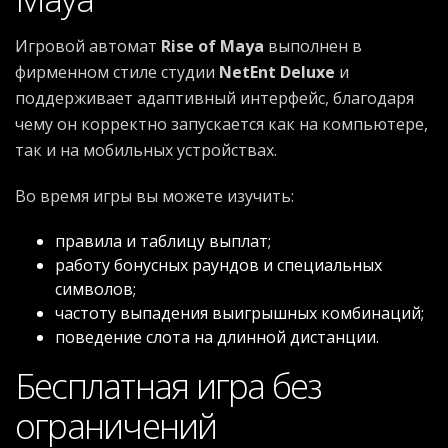
Игровой автомат
Rise of Maya
выполнен в
фирменном стиле студии
NetEnt Deluxe
и
поддерживает адаптивный интерфейс, благодаря
чему он корректно запускается как на компьютере,
так и на мобильных устройствах.
Во время игры вы можете изучить:
правила и таблицу выплат;
работу бонусных раундов и специальных
символов;
частоту выпадения выигрышных комбинаций;
поведение слота на длинной дистанции.
Бесплатная игра без
ограничений