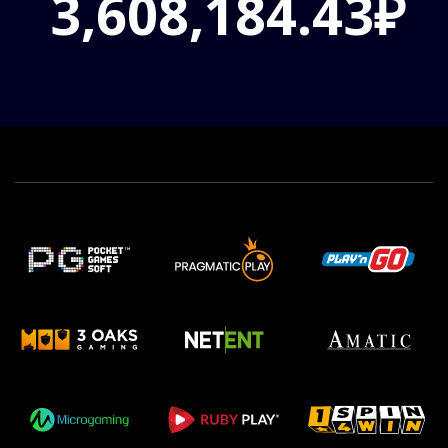
3,608,184.43₽