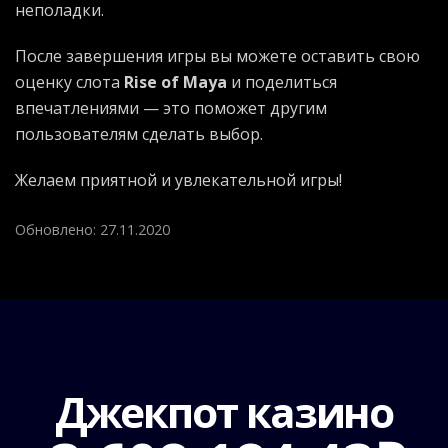
неполадки.
После завершения игры вы можете оставить свою
оценку слота
Rise of Maya
и поделиться
впечатлениями — это поможет другим
пользователям сделать выбор.
Желаем приятной и увлекательной игры!
Обновлено:
27.11.2020
Джекпот казино