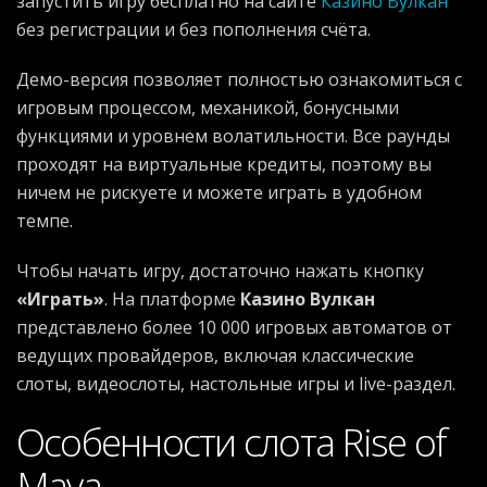
запустить игру бесплатно на сайте
Казино Вулкан
без регистрации и без пополнения счёта.
Демо-версия позволяет полностью ознакомиться с
игровым процессом, механикой, бонусными
функциями и уровнем волатильности. Все раунды
проходят на виртуальные кредиты, поэтому вы
ничем не рискуете и можете играть в удобном
темпе.
Чтобы начать игру, достаточно нажать кнопку
«Играть»
. На платформе
Казино Вулкан
представлено более 10 000 игровых автоматов от
ведущих провайдеров, включая классические
слоты, видеослоты, настольные игры и live-раздел.
Особенности слота Rise of
Maya