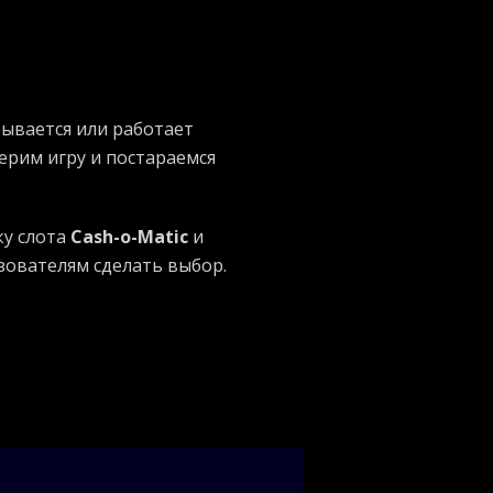
ывается или работает
ерим игру и постараемся
ку слота
Cash-o-Matic
и
зователям сделать выбор.