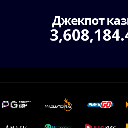
Джекпот ка
3,608,184.