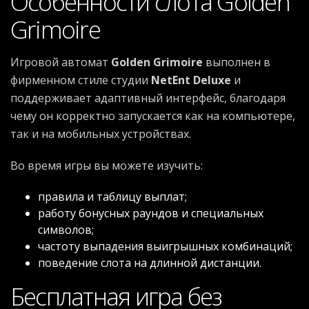
Особенности слота Golden
Grimoire
Игровой автомат
Golden Grimoire
выполнен в
фирменном стиле студии
NetEnt Deluxe
и
поддерживает адаптивный интерфейс, благодаря
чему он корректно запускается как на компьютере,
так и на мобильных устройствах.
Во время игры вы можете изучить:
правила и таблицу выплат;
работу бонусных раундов и специальных
символов;
частоту выпадения выигрышных комбинаций;
поведение слота на длинной дистанции.
Бесплатная игра без