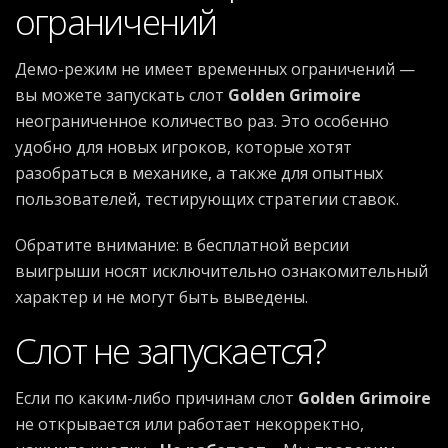
ограничений
Демо-режим не имеет временных ограничений —
вы можете запускать слот
Golden Grimoire
неограниченное количество раз. Это особенно
удобно для новых игроков, которые хотят
разобраться в механике, а также для опытных
пользователей, тестирующих стратегии ставок.
Обратите внимание: в бесплатной версии
выигрыши носят исключительно ознакомительный
характер и не могут быть выведены.
Слот не запускается?
Если по каким-либо причинам слот
Golden Grimoire
не открывается или работает некорректно,