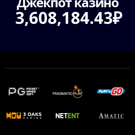
Джекпот казино
3,608,184.43₽