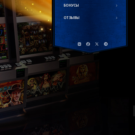
БОНУСЫ
ОТЗЫВЫ
КОНТАКТЫ