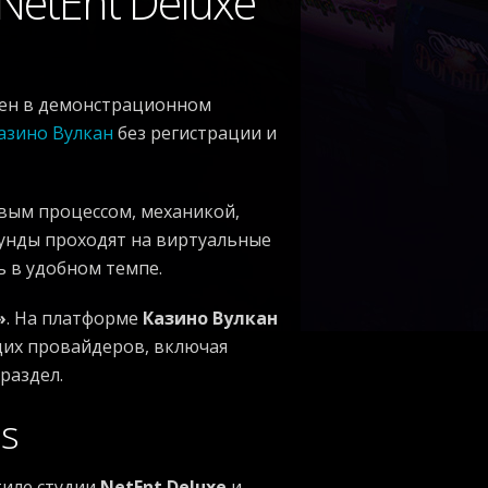
NetEnt Deluxe
ен в демонстрационном
азино Вулкан
без регистрации и
вым процессом, механикой,
унды проходят на виртуальные
ь в удобном темпе.
»
. На платформе
Казино Вулкан
щих провайдеров, включая
-раздел.
s
иле студии
NetEnt Deluxe
и