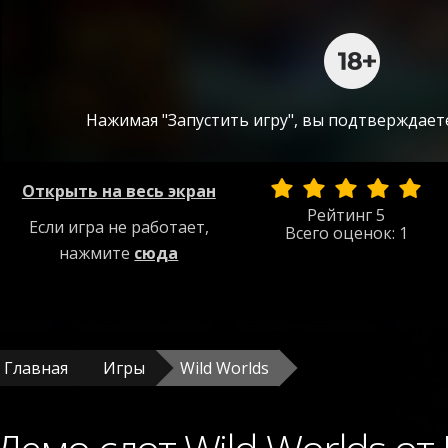
Нажимая "Запустить игру", вы подтверждаете
Открыть на весь экран
Рейтинг
5
Если игра не работает,
Всего оценок:
1
нажмите
сюда
Главная
Игры
Wild Worlds