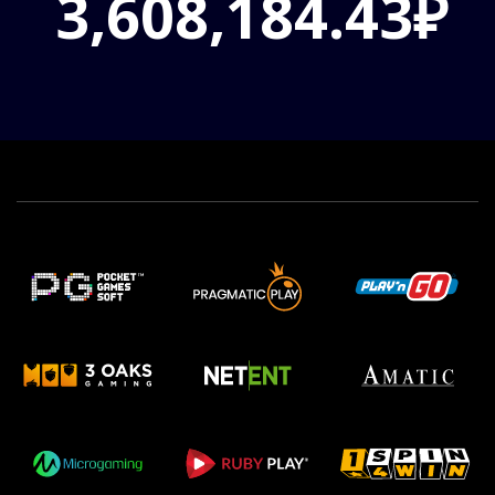
3,608,184.43₽