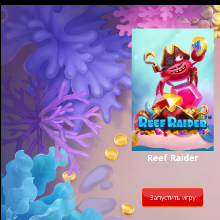
Reef Raider
Запустить игру