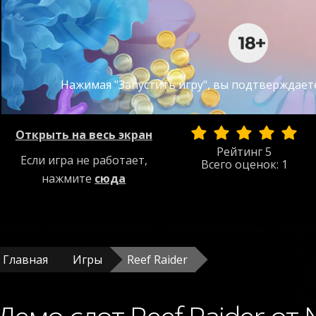
Нажимая "Запустить игру", вы подтверждаете
Открыть на весь экран
Рейтинг
5
Если игра не работает,
Всего оценок:
1
нажмите
сюда
Главная
Игры
Reef Raider