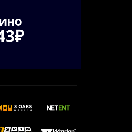
зино
43₽