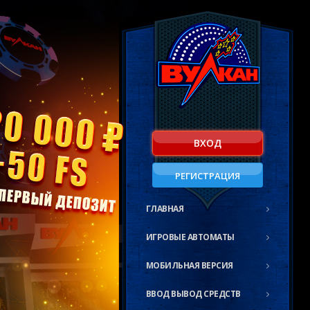
ВХОД
РЕГИСТРАЦИЯ
ГЛАВНАЯ
ИГРОВЫЕ АВТОМАТЫ
МОБИЛЬНАЯ ВЕРСИЯ
ВВОД ВЫВОД СРЕДСТВ