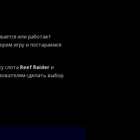
вается или работает
ерим игру и постараемся
ку слота
Reef Raider
и
зователям сделать выбор.