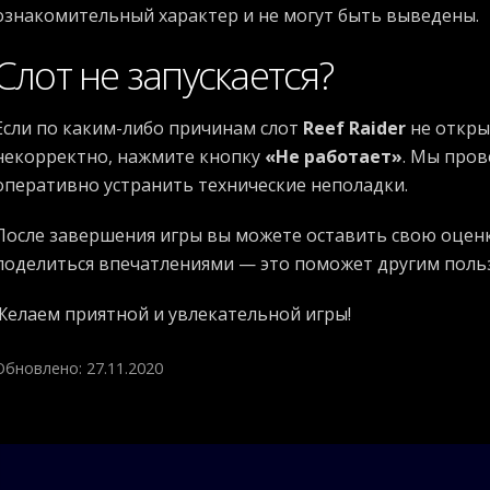
ознакомительный характер и не могут быть выведены.
Слот не запускается?
Если по каким-либо причинам слот
Reef Raider
не откры
некорректно, нажмите кнопку
«Не работает»
. Мы пров
оперативно устранить технические неполадки.
После завершения игры вы можете оставить свою оцен
поделиться впечатлениями — это поможет другим поль
Желаем приятной и увлекательной игры!
Обновлено:
27.11.2020