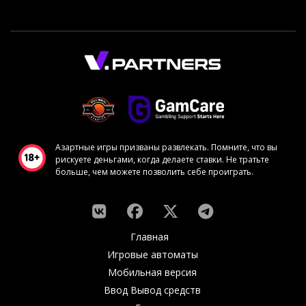
Азартные игры призваны развлекать. Помните, что вы
рискуете деньгами, когда делаете ставки. Не тратьте
больше, чем можете позволить себе проиграть.
Главная
Игровые автоматы
Мобильная версия
Ввод Вывод средств