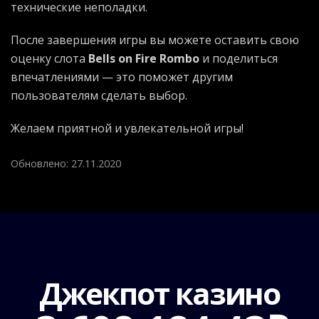
технические неполадки.
После завершения игры вы можете оставить свою
оценку слота
Bells on Fire Rombo
и поделиться
впечатлениями — это поможет другим
пользователям сделать выбор.
Желаем приятной и увлекательной игры!
Обновлено:
27.11.2020
Джекпот казино