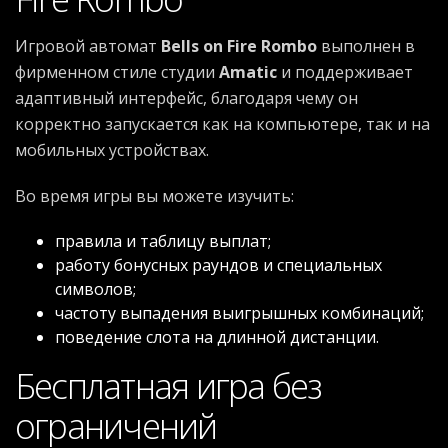
Игровой автомат
Bells on Fire Rombo
выполнен в
фирменном стиле студии
Amatic
и поддерживает
адаптивный интерфейс, благодаря чему он
корректно запускается как на компьютере, так и на
мобильных устройствах.
Во время игры вы можете изучить:
правила и таблицу выплат;
работу бонусных раундов и специальных
символов;
частоту выпадения выигрышных комбинаций;
поведение слота на длинной дистанции.
Бесплатная игра без
ограничений