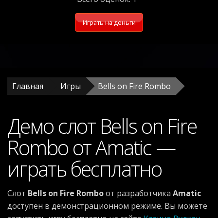
Играть на деньги
Главная
Игры
Bells on Fire Rombo
Демо слот Bells on Fire
Rombo от Amatic —
играть бесплатно
Слот
Bells on Fire Rombo
от разработчика
Amatic
доступен в демонстрационном режиме. Вы можете