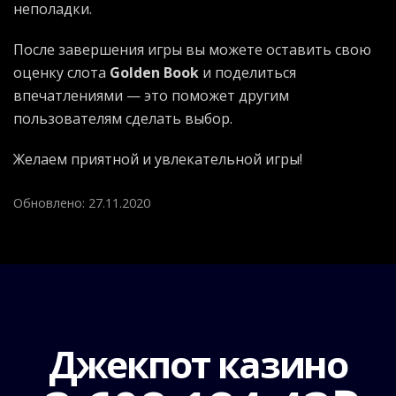
неполадки.
После завершения игры вы можете оставить свою
оценку слота
Golden Book
и поделиться
впечатлениями — это поможет другим
пользователям сделать выбор.
Желаем приятной и увлекательной игры!
Обновлено:
27.11.2020
Джекпот казино