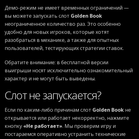
Демо-режим не имеет временных ограничений —
вы можете запускать слот
Golden Book
неограниченное количество раз. Это особенно
удобно для новых игроков, которые хотят
разобраться в механике, а также для опытных
пользователей, тестирующих стратегии ставок.
Обратите внимание: в бесплатной версии
выигрыши носят исключительно ознакомительный
характер и не могут быть выведены.
Слот не запускается?
Если по каким-либо причинам слот
Golden Book
не
открывается или работает некорректно, нажмите
кнопку
«Не работает»
. Мы проверим игру и
постараемся оперативно устранить технические