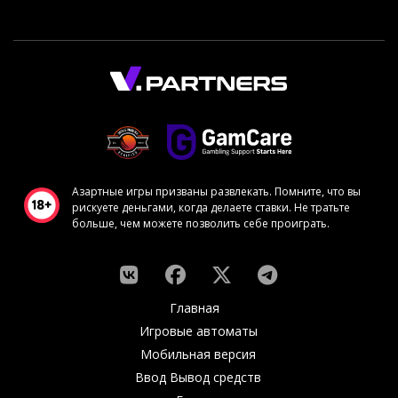
Азартные игры призваны развлекать. Помните, что вы
рискуете деньгами, когда делаете ставки. Не тратьте
больше, чем можете позволить себе проиграть.
Главная
Игровые автоматы
Мобильная версия
Ввод Вывод средств