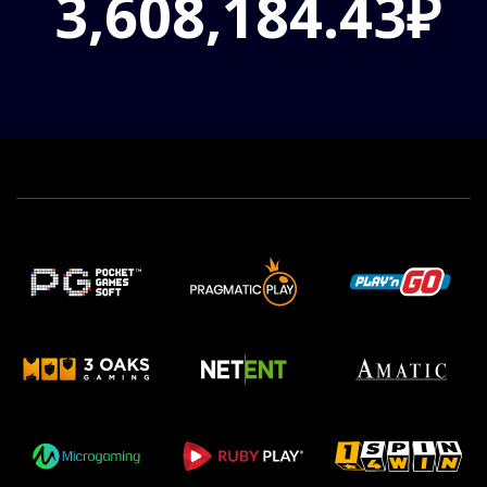
3,608,184.43₽