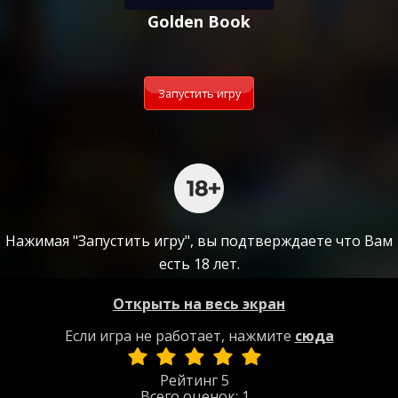
Golden Book
Запустить игру
Нажимая "Запустить игру", вы подтверждаете что Вам
есть 18 лет.
Открыть на весь экран
Если игра не работает, нажмите
сюда
Рейтинг
5
Всего оценок:
1