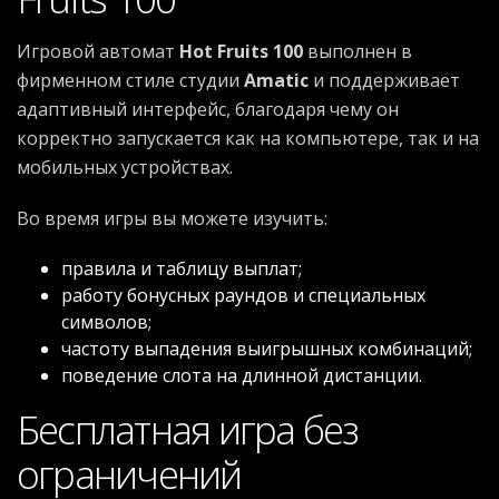
Игровой автомат
Hot Fruits 100
выполнен в
фирменном стиле студии
Amatic
и поддерживает
адаптивный интерфейс, благодаря чему он
корректно запускается как на компьютере, так и на
мобильных устройствах.
Во время игры вы можете изучить:
правила и таблицу выплат;
работу бонусных раундов и специальных
символов;
частоту выпадения выигрышных комбинаций;
поведение слота на длинной дистанции.
Бесплатная игра без
ограничений