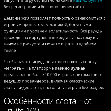
запустить игру бесплатно на сайте
Казино Вулкан
без регистрации и без пополнения счёта.
Демо-версия позволяет полностью ознакомиться с
игровым процессом, механикой, бонусными
функциями и уровнем волатильности. Все раунды
проходят на виртуальные кредиты, поэтому вы
ничем не рискуете и можете играть в удобном
темпе.
Чтобы начать игру, достаточно нажать кнопку
«Играть»
. На платформе
Казино Вулкан
представлено более 10 000 игровых автоматов от
ведущих провайдеров, включая классические
слоты, видеослоты, настольные игры и live-раздел.
Особенности слота Hot
Fruits 100