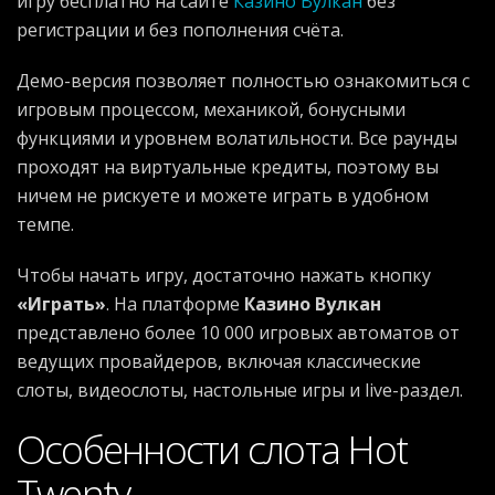
игру бесплатно на сайте
Казино Вулкан
без
регистрации и без пополнения счёта.
Демо-версия позволяет полностью ознакомиться с
игровым процессом, механикой, бонусными
функциями и уровнем волатильности. Все раунды
проходят на виртуальные кредиты, поэтому вы
ничем не рискуете и можете играть в удобном
темпе.
Чтобы начать игру, достаточно нажать кнопку
«Играть»
. На платформе
Казино Вулкан
представлено более 10 000 игровых автоматов от
ведущих провайдеров, включая классические
слоты, видеослоты, настольные игры и live-раздел.
Особенности слота Hot
Twenty