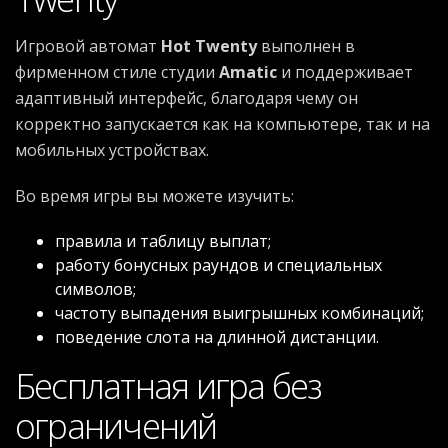
Игровой автомат
Hot Twenty
выполнен в
фирменном стиле студии
Amatic
и поддерживает
адаптивный интерфейс, благодаря чему он
корректно запускается как на компьютере, так и на
мобильных устройствах.
Во время игры вы можете изучить:
правила и таблицу выплат;
работу бонусных раундов и специальных
символов;
частоту выпадения выигрышных комбинаций;
поведение слота на длинной дистанции.
Бесплатная игра без
ограничений