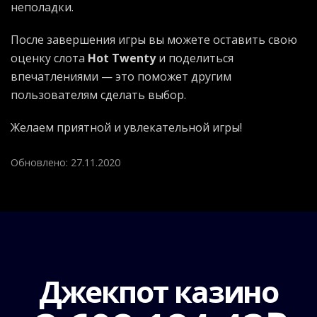
неполадки.
После завершения игры вы можете оставить свою
оценку слота
Hot Twenty
и поделиться
впечатлениями — это поможет другим
пользователям сделать выбор.
Желаем приятной и увлекательной игры!
Обновлено:
27.11.2020
Джекпот казино