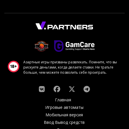
Азартные игры призваны развлекать. Помните, что вы
рискуете деньгами, когда делаете ставки. Не тратьте
больше, чем можете позволить себе проиграть.
Главная
Игровые автоматы
Мобильная версия
Ввод Вывод средств