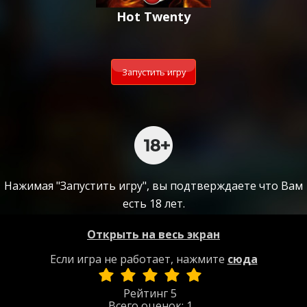
Hot Twenty
Запустить игру
Нажимая "Запустить игру", вы подтверждаете что Вам
есть 18 лет.
Открыть на весь экран
Если игра не работает, нажмите
сюда
Рейтинг
5
Всего оценок:
1