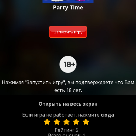
Party Time
Запустить игру
Нажимая "Запустить игру", вы подтверждаете что Вам
есть 18 лет.
Открыть на весь экран
Если игра не работает, нажмите
сюда
Рейтинг
5
Всего оценок:
1