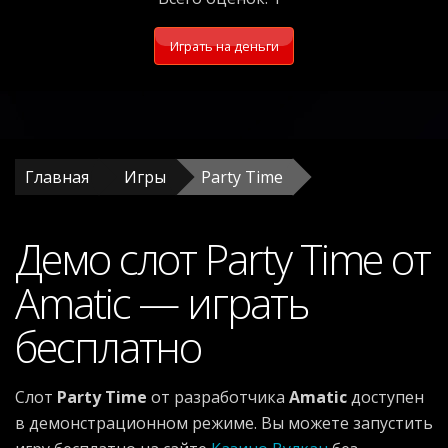
Играть на деньги
Главная
Игры
Party Time
Демо слот Party Time от
Amatic — играть
бесплатно
Слот
Party Time
от разработчика
Amatic
доступен
в демонстрационном режиме. Вы можете запустить