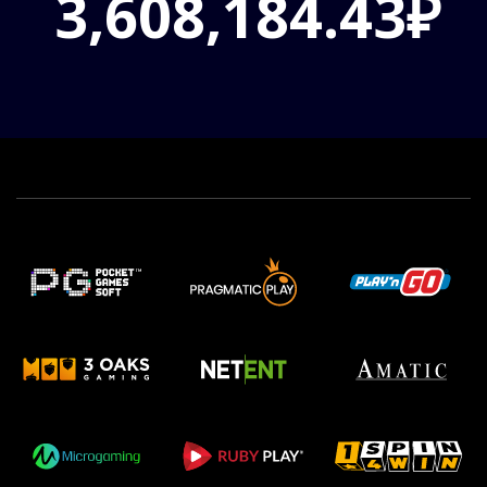
3,608,184.43₽