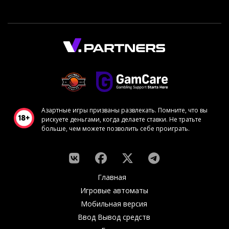
Азартные игры призваны развлекать. Помните, что вы
рискуете деньгами, когда делаете ставки. Не тратьте
больше, чем можете позволить себе проиграть.
Главная
Игровые автоматы
Мобильная версия
Ввод Вывод средств