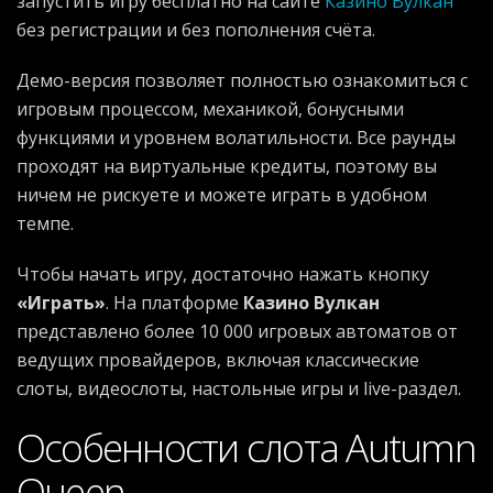
запустить игру бесплатно на сайте
Казино Вулкан
без регистрации и без пополнения счёта.
Демо-версия позволяет полностью ознакомиться с
игровым процессом, механикой, бонусными
функциями и уровнем волатильности. Все раунды
проходят на виртуальные кредиты, поэтому вы
ничем не рискуете и можете играть в удобном
темпе.
Чтобы начать игру, достаточно нажать кнопку
«Играть»
. На платформе
Казино Вулкан
представлено более 10 000 игровых автоматов от
ведущих провайдеров, включая классические
слоты, видеослоты, настольные игры и live-раздел.
Особенности слота Autumn
Queen