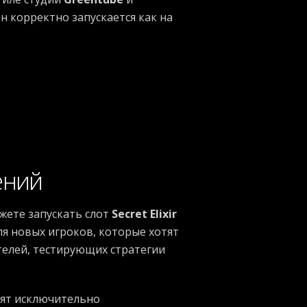
 корректно запускается как на
ений
ете запускать слот
Secret Elixir
ля новых игроков, которые хотят
телей, тестирующих стратегии
сят исключительно