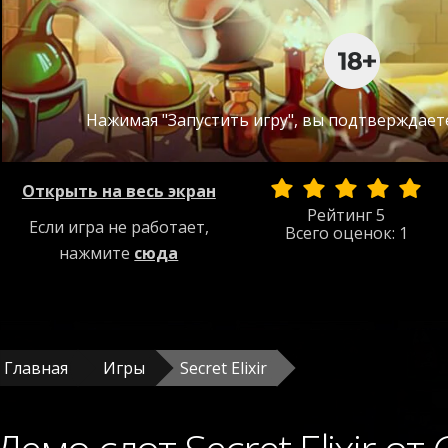
Нажимая "Запустить игру", вы подтверждаете
Открыть на весь экран
Рейтинг
5
Если игра не работает,
Всего оценок:
1
нажмите
сюда
Главная
Игры
Secret Elixir