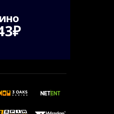
зино
43₽