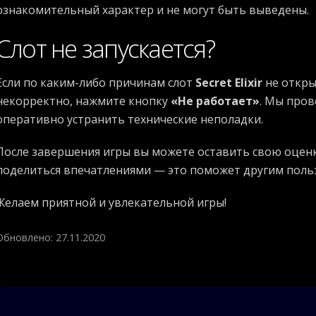
ознакомительный характер и не могут быть выведены.
Слот не запускается?
Если по каким-либо причинам слот
Secret Elixir
не откры
некорректно, нажмите кнопку
«Не работает»
. Мы пров
оперативно устранить технические неполадки.
После завершения игры вы можете оставить свою оцен
поделиться впечатлениями — это поможет другим поль
Желаем приятной и увлекательной игры!
Обновлено:
27.11.2020