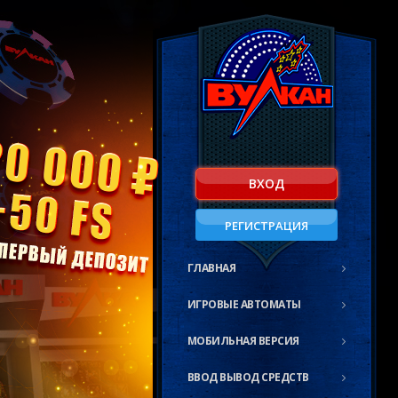
ВХОД
РЕГИСТРАЦИЯ
ГЛАВНАЯ
ИГРОВЫЕ АВТОМАТЫ
МОБИЛЬНАЯ ВЕРСИЯ
ВВОД ВЫВОД СРЕДСТВ