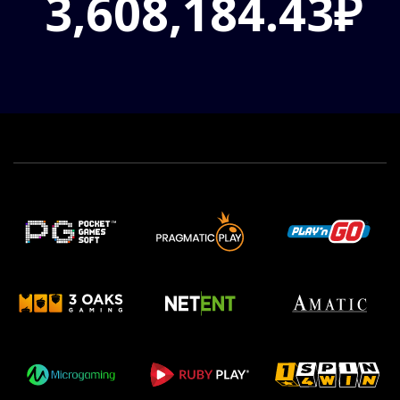
3,608,184.43₽