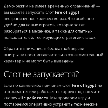
Демо-режим не имеет временных ограничений —
вы можете запускать слот
Fire of Egypt
неограниченное количество раз. Это особенно
удобно для новых игроков, которые хотят
разобраться в механике, а также для опытных
пользователей, тестирующих стратегии ставок.
Обратите внимание: в бесплатной версии
выигрыши носят исключительно ознакомительный
характер и не могут быть выведены.
Слот не запускается?
Если по каким-либо причинам слот
Fire of Egypt
не
открывается или работает некорректно, нажмите
кнопку
«Не работает»
. Мы проверим игру и
постараемся оперативно устранить технические