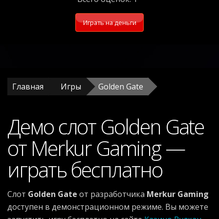
Играть на деньги
Главная
Игры
Golden Gate
Демо слот Golden Gate
от Merkur Gaming —
играть бесплатно
Слот
Golden Gate
от разработчика
Merkur Gaming
доступен в демонстрационном режиме. Вы можете