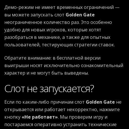
Демо-режим не имеет временных ограничений —
вы можете запускать слот
Golden Gate
неограниченное количество раз. Это особенно
удобно для новых игроков, которые хотят
разобраться в механике, а также для опытных
пользователей, тестирующих стратегии ставок.
Обратите внимание: в бесплатной версии
выигрыши носят исключительно ознакомительный
характер и не могут быть выведены.
Слот не запускается?
Если по каким-либо причинам слот
Golden Gate
не
открывается или работает некорректно, нажмите
кнопку
«Не работает»
. Мы проверим игру и
постараемся оперативно устранить технические