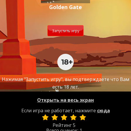
Golden Gate
Запустить игру
Нажимая "Запустить игру", вы подтверждаете что Вам
есть 18 лет.
Открыть на весь экран
Если игра не работает, нажмите
сюда
Рейтинг
5
Всего оценок:
1