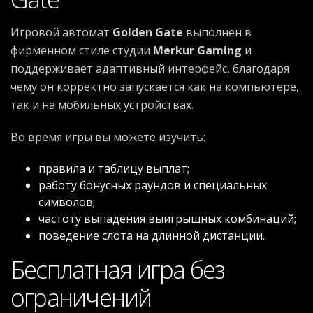
Игровой автомат
Golden Gate
выполнен в
фирменном стиле студии
Merkur Gaming
и
поддерживает адаптивный интерфейс, благодаря
чему он корректно запускается как на компьютере,
так и на мобильных устройствах.
Во время игры вы можете изучить:
правила и таблицу выплат;
работу бонусных раундов и специальных
символов;
частоту выпадения выигрышных комбинаций;
поведение слота на длинной дистанции.
Бесплатная игра без
ограничений