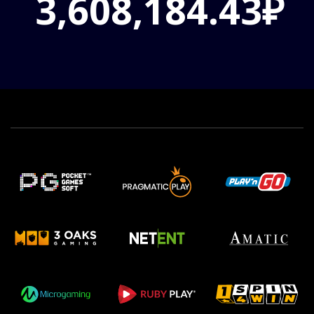
3,608,184.43₽