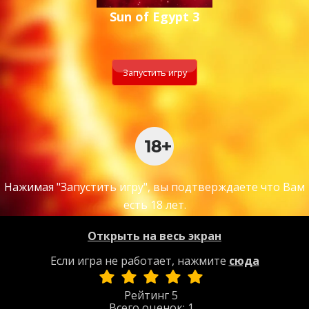
Sun of Egypt 3
Запустить игру
Нажимая "Запустить игру", вы подтверждаете что Вам
есть 18 лет.
Открыть на весь экран
Если игра не работает, нажмите
сюда
Рейтинг
5
Всего оценок:
1