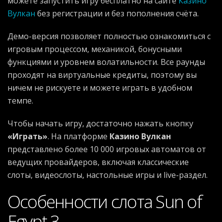
можете запустить игру бесплатно на сайте
Казино
Вулкан
без регистрации и без пополнения счёта.
Демо-версия позволяет полностью ознакомиться с
игровым процессом, механикой, бонусными
функциями и уровнем волатильности. Все раунды
проходят на виртуальные кредиты, поэтому вы
ничем не рискуете и можете играть в удобном
темпе.
Чтобы начать игру, достаточно нажать кнопку
«Играть»
. На платформе
Казино Вулкан
представлено более 10 000 игровых автоматов от
ведущих провайдеров, включая классические
слоты, видеослоты, настольные игры и live-раздел.
Особенности слота Sun of
Egypt 3