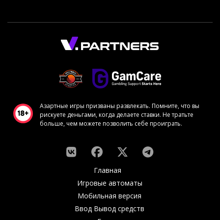
Азартные игры призваны развлекать. Помните, что вы
рискуете деньгами, когда делаете ставки. Не тратьте
больше, чем можете позволить себе проиграть.
Главная
Игровые автоматы
Мобильная версия
Ввод Вывод средств