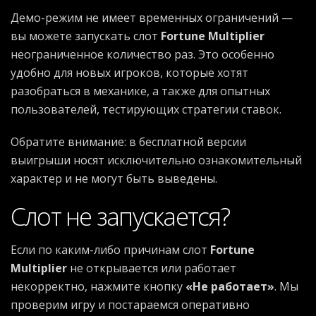
Демо-режим не имеет временных ограничений —
вы можете запускать слот
Fortune Multiplier
неограниченное количество раз. Это особенно
удобно для новых игроков, которые хотят
разобраться в механике, а также для опытных
пользователей, тестирующих стратегии ставок.
Обратите внимание: в бесплатной версии
выигрыши носят исключительно ознакомительный
характер и не могут быть выведены.
Слот не запускается?
Если по каким-либо причинам слот
Fortune
Multiplier
не открывается или работает
некорректно, нажмите кнопку
«Не работает»
. Мы
проверим игру и постараемся оперативно