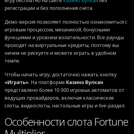
игру бесплатно на сайте
Казино Вулкан
без
регистрации и без пополнения счёта.
Демо-версия позволяет полностью ознакомиться с
игровым процессом, механикой, бонусными
функциями и уровнем волатильности. Все раунды
проходят на виртуальные кредиты, поэтому вы
ничем не рискуете и можете играть в удобном
темпе.
Чтобы начать игру, достаточно нажать кнопку
«Играть»
. На платформе
Казино Вулкан
представлено более 10 000 игровых автоматов от
ведущих провайдеров, включая классические
слоты, видеослоты, настольные игры и live-раздел.
Особенности слота Fortune
Multiplier