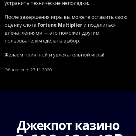
устранить технические неполадки.
После завершения игры вы можете оставить свою
оценку слота
Fortune Multiplier
и поделиться
впечатлениями — это поможет другим
пользователям сделать выбор.
Желаем приятной и увлекательной игры!
Обновлено:
27.11.2020
Джекпот казино