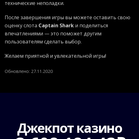
технические неполадки.
После завершения игры вы можете оставить свою
оценку слота
Captain Shark
и поделиться
впечатлениями — это поможет другим
пользователям сделать выбор.
Желаем приятной и увлекательной игры!
Обновлено:
27.11.2020
Джекпот казино