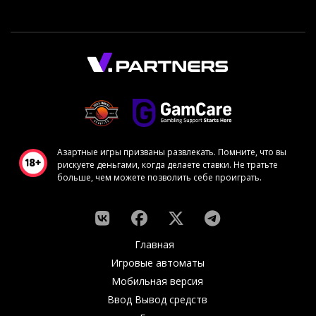
Азартные игры призваны развлекать. Помните, что вы
рискуете деньгами, когда делаете ставки. Не тратьте
больше, чем можете позволить себе проиграть.
Главная
Игровые автоматы
Мобильная версия
Ввод Вывод средств