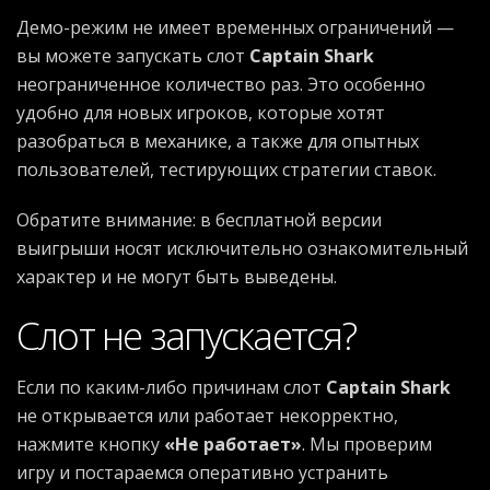
Демо-режим не имеет временных ограничений —
вы можете запускать слот
Captain Shark
неограниченное количество раз. Это особенно
удобно для новых игроков, которые хотят
разобраться в механике, а также для опытных
пользователей, тестирующих стратегии ставок.
Обратите внимание: в бесплатной версии
выигрыши носят исключительно ознакомительный
характер и не могут быть выведены.
Слот не запускается?
Если по каким-либо причинам слот
Captain Shark
не открывается или работает некорректно,
нажмите кнопку
«Не работает»
. Мы проверим
игру и постараемся оперативно устранить