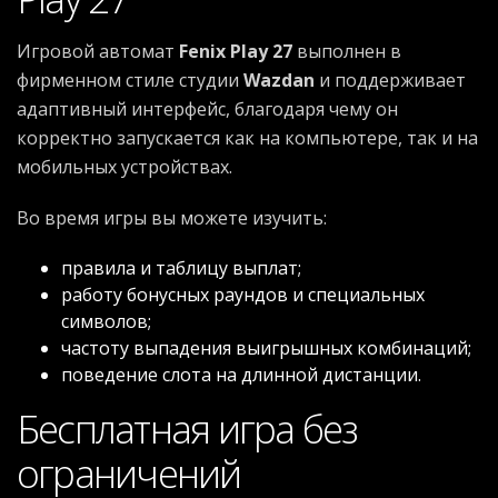
Игровой автомат
Fenix Play 27
выполнен в
фирменном стиле студии
Wazdan
и поддерживает
адаптивный интерфейс, благодаря чему он
корректно запускается как на компьютере, так и на
мобильных устройствах.
Во время игры вы можете изучить:
правила и таблицу выплат;
работу бонусных раундов и специальных
символов;
частоту выпадения выигрышных комбинаций;
поведение слота на длинной дистанции.
Бесплатная игра без
ограничений