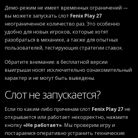
Демо-режим не имеет временных ограничений —
вы можете запускать слот
Fenix Play 27
неограниченное количество раз. Это особенно
удобно для новых игроков, которые хотят
разобраться в механике, а также для опытных
пользователей, тестирующих стратегии ставок.
Обратите внимание: в бесплатной версии
выигрыши носят исключительно ознакомительный
характер и не могут быть выведены.
Слот не запускается?
Если по каким-либо причинам слот
Fenix Play 27
не
открывается или работает некорректно, нажмите
кнопку
«Не работает»
. Мы проверим игру и
постараемся оперативно устранить технические