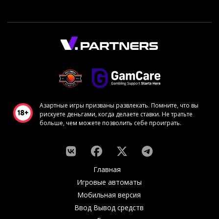
Азартные игры призваны развлекать. Помните, что вы
рискуете деньгами, когда делаете ставки. Не тратьте
больше, чем можете позволить себе проиграть.
Главная
Игровые автоматы
Мобильная версия
Ввод Вывод средств