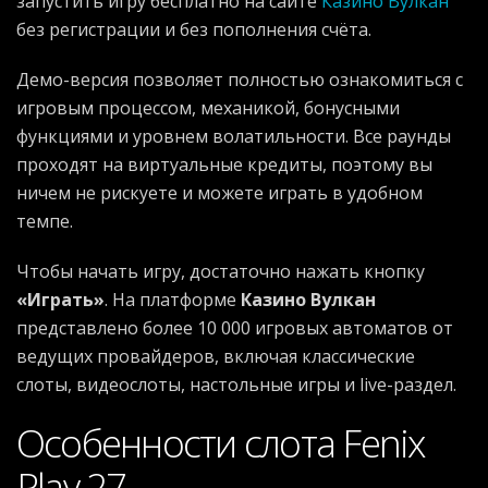
запустить игру бесплатно на сайте
Казино Вулкан
без регистрации и без пополнения счёта.
Демо-версия позволяет полностью ознакомиться с
игровым процессом, механикой, бонусными
функциями и уровнем волатильности. Все раунды
проходят на виртуальные кредиты, поэтому вы
ничем не рискуете и можете играть в удобном
темпе.
Чтобы начать игру, достаточно нажать кнопку
«Играть»
. На платформе
Казино Вулкан
представлено более 10 000 игровых автоматов от
ведущих провайдеров, включая классические
слоты, видеослоты, настольные игры и live-раздел.
Особенности слота Fenix
Play 27