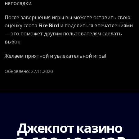
неполадки.
После завершения игры вы можете оставить свою
оценку слота
Fire Bird
и поделиться впечатлениями
— это поможет другим пользователям сделать
выбор.
Желаем приятной и увлекательной игры!
Обновлено:
27.11.2020
Джекпот казино