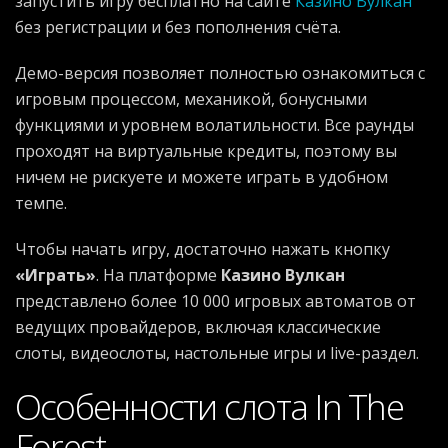
запустить игру бесплатно на сайте
Казино Вулкан
без регистрации и без пополнения счёта.
Демо-версия позволяет полностью ознакомиться с
игровым процессом, механикой, бонусными
функциями и уровнем волатильности. Все раунды
проходят на виртуальные кредиты, поэтому вы
ничем не рискуете и можете играть в удобном
темпе.
Чтобы начать игру, достаточно нажать кнопку
«Играть»
. На платформе
Казино Вулкан
представлено более 10 000 игровых автоматов от
ведущих провайдеров, включая классические
слоты, видеослоты, настольные игры и live-раздел.
Особенности слота In The
Forest