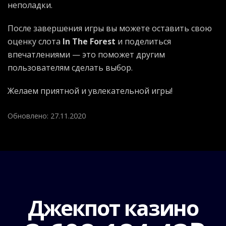
неполадки.
После завершения игры вы можете оставить свою
оценку слота
In The Forest
и поделиться
впечатлениями — это поможет другим
пользователям сделать выбор.
Желаем приятной и увлекательной игры!
Обновлено:
27.11.2020
Джекпот казино