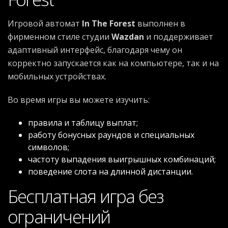
Игровой автомат
In The Forest
выполнен в
фирменном стиле студии
Wazdan
и поддерживает
адаптивный интерфейс, благодаря чему он
корректно запускается как на компьютере, так и на
мобильных устройствах.
Во время игры вы можете изучить:
правила и таблицу выплат;
работу бонусных раундов и специальных
символов;
частоту выпадения выигрышных комбинаций;
поведение слота на длинной дистанции.
Бесплатная игра без
ограничений