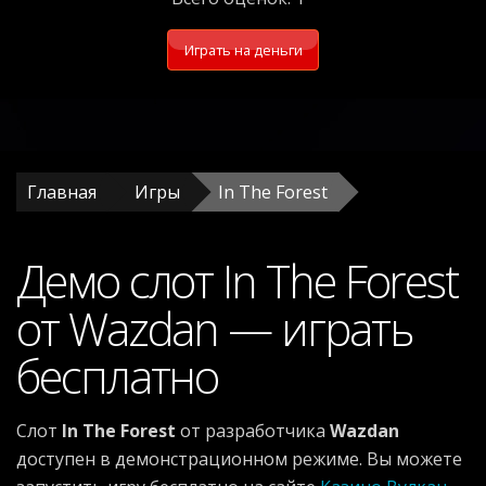
Играть на деньги
Главная
Игры
In The Forest
Демо слот In The Forest
от Wazdan — играть
бесплатно
Слот
In The Forest
от разработчика
Wazdan
доступен в демонстрационном режиме. Вы можете