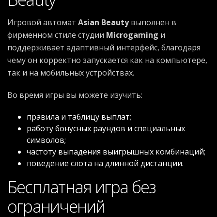
Игровой автомат
Asian Beauty
выполнен в
фирменном стиле студии
Microgaming
и
поддерживает адаптивный интерфейс, благодаря
чему он корректно запускается как на компьютере,
так и на мобильных устройствах.
Во время игры вы можете изучить:
правила и таблицу выплат;
работу бонусных раундов и специальных
символов;
частоту выпадения выигрышных комбинаций;
поведение слота на длинной дистанции.
Бесплатная игра без
ограничений