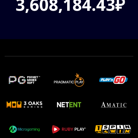
3,608,184.43₽