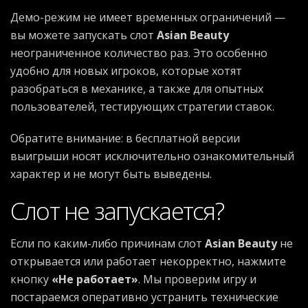
Демо-режим не имеет временных ограничений —
вы можете запускать слот
Asian Beauty
неограниченное количество раз. Это особенно
удобно для новых игроков, которые хотят
разобраться в механике, а также для опытных
пользователей, тестирующих стратегии ставок.
Обратите внимание: в бесплатной версии
выигрыши носят исключительно ознакомительный
характер и не могут быть выведены.
Слот не запускается?
Если по каким-либо причинам слот
Asian Beauty
не
открывается или работает некорректно, нажмите
кнопку
«Не работает»
. Мы проверим игру и
постараемся оперативно устранить технические