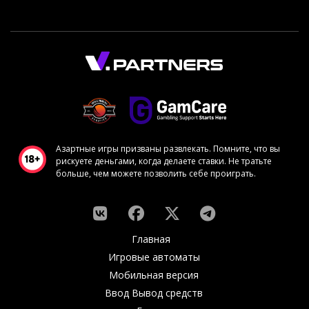
Азартные игры призваны развлекать. Помните, что вы
рискуете деньгами, когда делаете ставки. Не тратьте
больше, чем можете позволить себе проиграть.
Главная
Игровые автоматы
Мобильная версия
Ввод Вывод средств