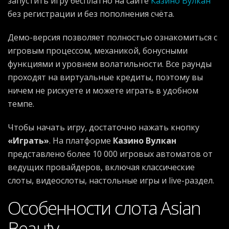
запустить игру бесплатно на сайте
Казино Вулкан
без регистрации и без пополнения счёта.
Демо-версия позволяет полностью ознакомиться с
игровым процессом, механикой, бонусными
функциями и уровнем волатильности. Все раунды
проходят на виртуальные кредиты, поэтому вы
ничем не рискуете и можете играть в удобном
темпе.
Чтобы начать игру, достаточно нажать кнопку
«Играть»
. На платформе
Казино Вулкан
представлено более 10 000 игровых автоматов от
ведущих провайдеров, включая классические
слоты, видеослоты, настольные игры и live-раздел.
Особенности слота Asian
Beauty