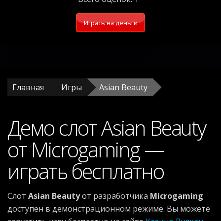
Играть на деньги
Главная
Игры
Asian Beauty
Демо слот Asian Beauty
от Microgaming —
играть бесплатно
Слот
Asian Beauty
от разработчика
Microgaming
доступен в демонстрационном режиме. Вы можете