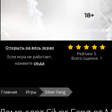
Нажимая "Запустить игру", вы подтверждаете
Открыть на весь экран
Рейтинг
5
Если игра не работает,
Всего оценок:
1
нажмите
сюда
Главная
Игры
Silver Fang