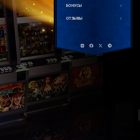
БОНУСЫ
ОТЗЫВЫ
КОНТАКТЫ