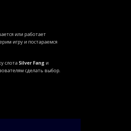
ается или работает
ерим игру и постараемся
ку слота
Silver Fang
и
зователям сделать выбор.