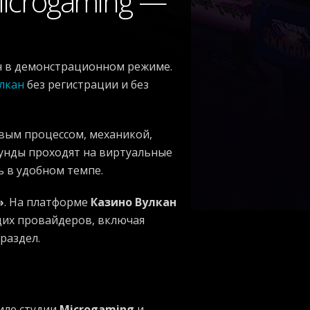
 Microgaming —
 в демонстрационном режиме.
лкан
без регистрации и без
вым процессом, механикой,
унды проходят на виртуальные
ь в удобном темпе.
»
. На платформе
Казино Вулкан
щих провайдеров, включая
-раздел.
иле студии
Microgaming
и