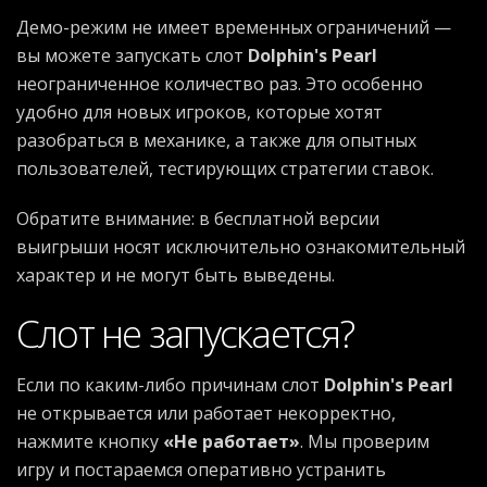
Демо-режим не имеет временных ограничений —
вы можете запускать слот
Dolphin's Pearl
неограниченное количество раз. Это особенно
удобно для новых игроков, которые хотят
разобраться в механике, а также для опытных
пользователей, тестирующих стратегии ставок.
Обратите внимание: в бесплатной версии
выигрыши носят исключительно ознакомительный
характер и не могут быть выведены.
Слот не запускается?
Если по каким-либо причинам слот
Dolphin's Pearl
не открывается или работает некорректно,
нажмите кнопку
«Не работает»
. Мы проверим
игру и постараемся оперативно устранить