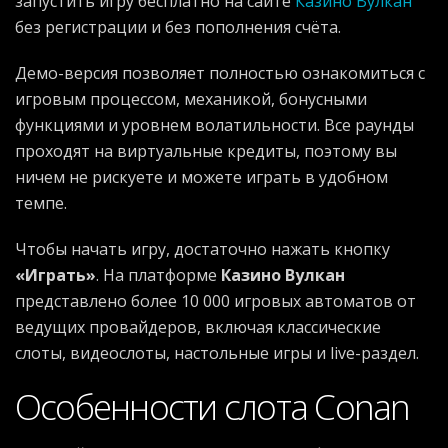
запустить игру бесплатно на сайте
Казино Вулкан
без регистрации и без пополнения счёта.
Демо-версия позволяет полностью ознакомиться с
игровым процессом, механикой, бонусными
функциями и уровнем волатильности. Все раунды
проходят на виртуальные кредиты, поэтому вы
ничем не рискуете и можете играть в удобном
темпе.
Чтобы начать игру, достаточно нажать кнопку
«Играть»
. На платформе
Казино Вулкан
представлено более 10 000 игровых автоматов от
ведущих провайдеров, включая классические
слоты, видеослоты, настольные игры и live-раздел.
Особенности слота Conan