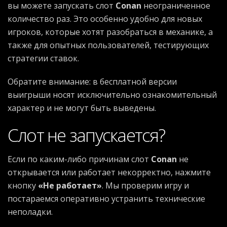
вы можете запускать слот
Conan
неограниченное
количество раз. Это особенно удобно для новых
игроков, которые хотят разобраться в механике, а
также для опытных пользователей, тестирующих
стратегии ставок.
Обратите внимание: в бесплатной версии
выигрыши носят исключительно ознакомительный
характер и не могут быть выведены.
Слот не запускается?
Если по каким-либо причинам слот
Conan
не
открывается или работает некорректно, нажмите
кнопку
«Не работает»
. Мы проверим игру и
постараемся оперативно устранить технические
неполадки.