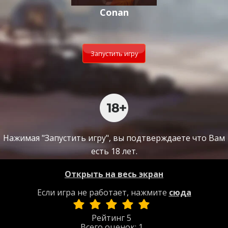
Conan
Запустить игру
Нажимая "Запустить игру", вы подтверждаете что Вам
есть 18 лет.
Открыть на весь экран
Если игра не работает, нажмите
сюда
Рейтинг
5
Всего оценок:
1