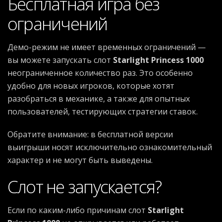
Бесплатная игра без
ограничений
Демо-режим не имеет временных ограничений —
вы можете запускать слот
Starlight Princess 1000
неограниченное количество раз. Это особенно
удобно для новых игроков, которые хотят
разобраться в механике, а также для опытных
пользователей, тестирующих стратегии ставок.
Обратите внимание: в бесплатной версии
выигрыши носят исключительно ознакомительный
характер и не могут быть выведены.
Слот не запускается?
Если по каким-либо причинам слот
Starlight