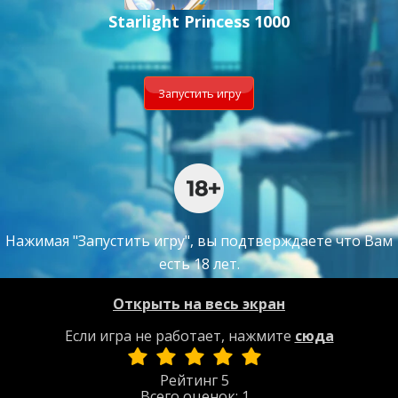
Starlight Princess 1000
Запустить игру
Нажимая "Запустить игру", вы подтверждаете что Вам
есть 18 лет.
Открыть на весь экран
Если игра не работает, нажмите
сюда
Рейтинг
5
Всего оценок:
1