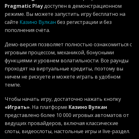
Pragmatic Play
доступен в демонстрационном
режиме. Вы можете запустить игру бесплатно на
сайте
Казино Вулкан
без регистрации и без
пополнения счёта.
Демо-версия позволяет полностью ознакомиться с
игровым процессом, механикой, бонусными
функциями и уровнем волатильности. Все раунды
проходят на виртуальные кредиты, поэтому вы
ничем не рискуете и можете играть в удобном
темпе.
Чтобы начать игру, достаточно нажать кнопку
«Играть»
. На платформе
Казино Вулкан
представлено более 10 000 игровых автоматов от
ведущих провайдеров, включая классические
слоты, видеослоты, настольные игры и live-раздел.