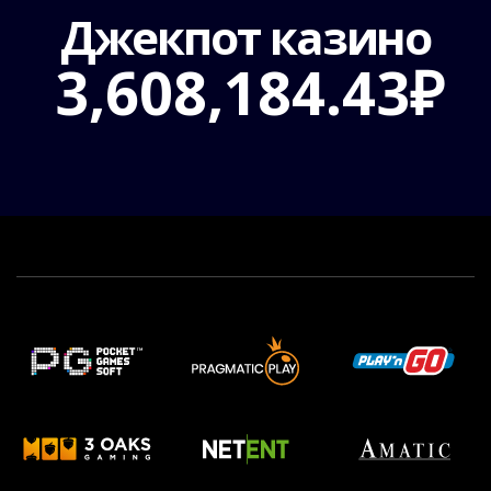
Джекпот казино
3,608,184.43₽