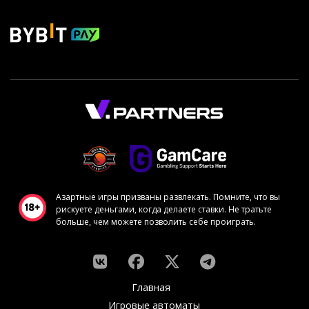
Азартные игры призваны развлекать. Помните, что вы
рискуете деньгами, когда делаете ставки. Не тратьте
больше, чем можете позволить себе проиграть.
Главная
Игровые автоматы