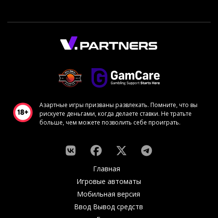
Азартные игры призваны развлекать. Помните, что вы
рискуете деньгами, когда делаете ставки. Не тратьте
больше, чем можете позволить себе проиграть.
Главная
Игровые автоматы
Мобильная версия
Ввод Вывод средств