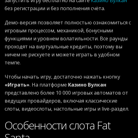
запустить игру бесплатно на сайте
Казино Вулкан
без регистрации и без пополнения счёта.
Демо-версия позволяет полностью ознакомиться с
игровым процессом, механикой, бонусными
функциями и уровнем волатильности. Все раунды
проходят на виртуальные кредиты, поэтому вы
ничем не рискуете и можете играть в удобном
темпе.
Чтобы начать игру, достаточно нажать кнопку
«Играть»
. На платформе
Казино Вулкан
представлено более 10 000 игровых автоматов от
ведущих провайдеров, включая классические
слоты, видеослоты, настольные игры и live-раздел.
Особенности слота Fat
Santa