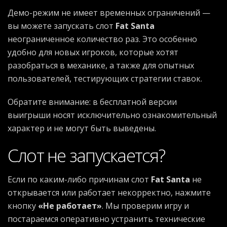
Демо-режим не имеет временных ограничений —
вы можете запускать слот
Fat Santa
неограниченное количество раз. Это особенно
удобно для новых игроков, которые хотят
разобраться в механике, а также для опытных
пользователей, тестирующих стратегии ставок.
Обратите внимание: в бесплатной версии
выигрыши носят исключительно ознакомительный
характер и не могут быть выведены.
Слот не запускается?
Если по каким-либо причинам слот
Fat Santa
не
открывается или работает некорректно, нажмите
кнопку
«Не работает»
. Мы проверим игру и
постараемся оперативно устранить технические