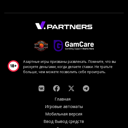
Азартные игры призваны развлекать. Помните, что вы
рискуете деньгами, когда делаете ставки. Не тратьте
больше, чем можете позволить себе проиграть.
Главная
Игровые автоматы
Мобильная версия
Ввод Вывод средств