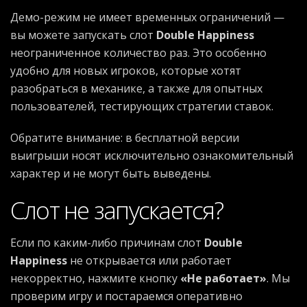
Демо-режим не имеет временных ограничений —
вы можете запускать слот
Double Happiness
неограниченное количество раз. Это особенно
удобно для новых игроков, которые хотят
разобраться в механике, а также для опытных
пользователей, тестирующих стратегии ставок.
Обратите внимание: в бесплатной версии
выигрыши носят исключительно ознакомительный
характер и не могут быть выведены.
Слот не запускается?
Если по каким-либо причинам слот
Double
Happiness
не открывается или работает
некорректно, нажмите кнопку
«Не работает»
. Мы
проверим игру и постараемся оперативно