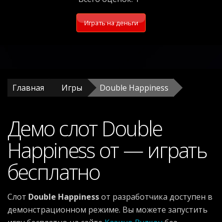
Играть на деньги
Главная
Игры
Double Happiness
Демо слот Double
Happiness от — играть
бесплатно
Слот
Double Happiness
от разработчика
доступен в
демонстрационном режиме. Вы можете запустить