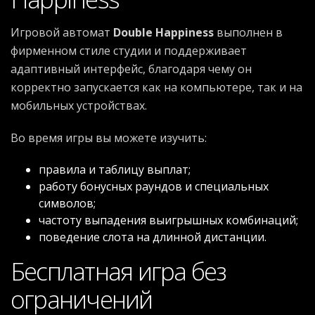
Игровой автомат
Double Happiness
выполнен в
фирменном стиле студии
и поддерживает
адаптивный интерфейс, благодаря чему он
корректно запускается как на компьютере, так и на
мобильных устройствах.
Во время игры вы можете изучить:
правила и таблицу выплат;
работу бонусных раундов и специальных
символов;
частоту выпадения выигрышных комбинаций;
поведение слота на длинной дистанции.
Бесплатная игра без
ограничений