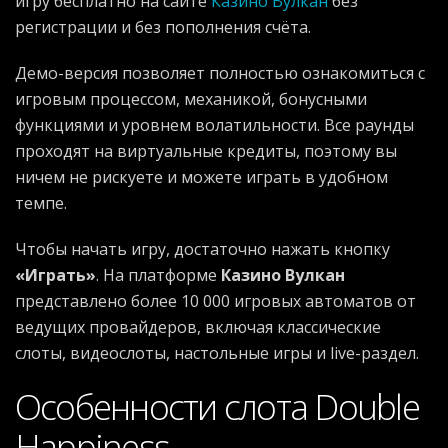
игру бесплатно на сайте
Казино Вулкан
без
регистрации и без пополнения счёта.
Демо-версия позволяет полностью ознакомиться с
игровым процессом, механикой, бонусными
функциями и уровнем волатильности. Все раунды
проходят на виртуальные кредиты, поэтому вы
ничем не рискуете и можете играть в удобном
темпе.
Чтобы начать игру, достаточно нажать кнопку
«Играть»
. На платформе
Казино Вулкан
представлено более 10 000 игровых автоматов от
ведущих провайдеров, включая классические
слоты, видеослоты, настольные игры и live-раздел.
Особенности слота Double
Happiness