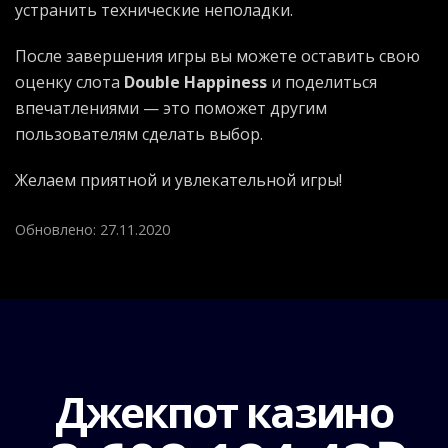
устранить технические неполадки.
После завершения игры вы можете оставить свою
оценку слота
Double Happiness
и поделиться
впечатлениями — это поможет другим
пользователям сделать выбор.
Желаем приятной и увлекательной игры!
Обновлено:
27.11.2020
Джекпот казино