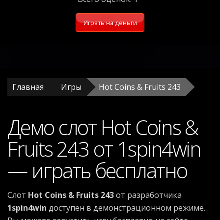
Играть на деньги
Главная
Игры
Hot Coins & Fruits 243
Демо слот Hot Coins &
Fruits 243 от 1spin4win
— играть бесплатно
Слот
Hot Coins & Fruits 243
от разработчика
1spin4win
доступен в демонстрационном режиме.