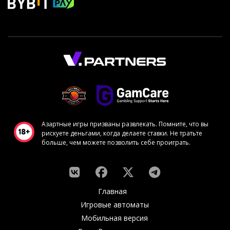
Азартные игры призваны развлекать. Помните, что вы
рискуете деньгами, когда делаете ставки. Не тратьте
больше, чем можете позволить себе проиграть.
Главная
Игровые автоматы
Мобильная версия