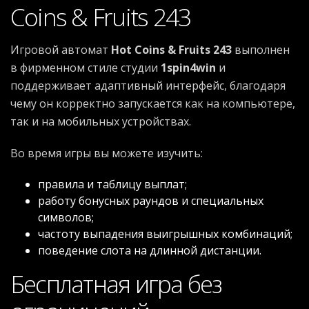
Coins & Fruits 243
Игровой автомат
Hot Coins & Fruits 243
выполнен
в фирменном стиле студии
1spin4win
и
поддерживает адаптивный интерфейс, благодаря
чему он корректно запускается как на компьютере,
так и на мобильных устройствах.
Во время игры вы можете изучить:
правила и таблицу выплат;
работу бонусных раундов и специальных
символов;
частоту выпадения выигрышных комбинаций;
поведение слота на длинной дистанции.
Бесплатная игра без