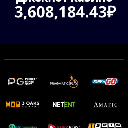
3,608,184.43₽