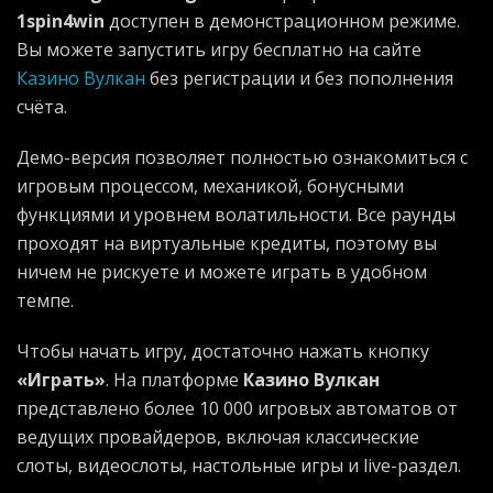
1spin4win
доступен в демонстрационном режиме.
Вы можете запустить игру бесплатно на сайте
Казино Вулкан
без регистрации и без пополнения
счёта.
Демо-версия позволяет полностью ознакомиться с
игровым процессом, механикой, бонусными
функциями и уровнем волатильности. Все раунды
проходят на виртуальные кредиты, поэтому вы
ничем не рискуете и можете играть в удобном
темпе.
Чтобы начать игру, достаточно нажать кнопку
«Играть»
. На платформе
Казино Вулкан
представлено более 10 000 игровых автоматов от
ведущих провайдеров, включая классические
слоты, видеослоты, настольные игры и live-раздел.