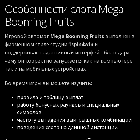
Особенности слота Mega
Booming Fruits
Игровой автомат
Mega Booming Fruits
выполнен в
фирменном стиле студии
1spin4win
и
поддерживает адаптивный интерфейс, благодаря
чему он корректно запускается как на компьютере,
так и на мобильных устройствах.
Во время игры вы можете изучить:
правила и таблицу выплат;
работу бонусных раундов и специальных
символов;
частоту выпадения выигрышных комбинаций;
поведение слота на длинной дистанции.