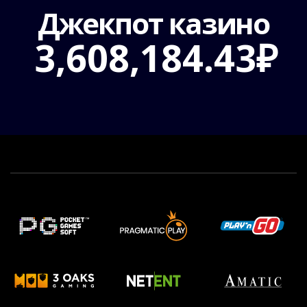
Джекпот казино
3,608,184.43₽