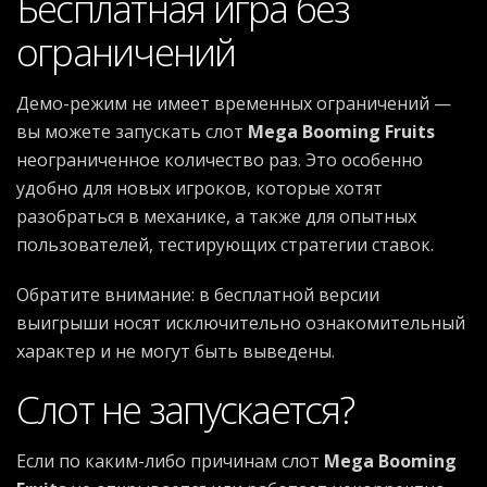
Бесплатная игра без
ограничений
Демо-режим не имеет временных ограничений —
вы можете запускать слот
Mega Booming Fruits
неограниченное количество раз. Это особенно
удобно для новых игроков, которые хотят
разобраться в механике, а также для опытных
пользователей, тестирующих стратегии ставок.
Обратите внимание: в бесплатной версии
выигрыши носят исключительно ознакомительный
характер и не могут быть выведены.
Слот не запускается?
Если по каким-либо причинам слот
Mega Booming