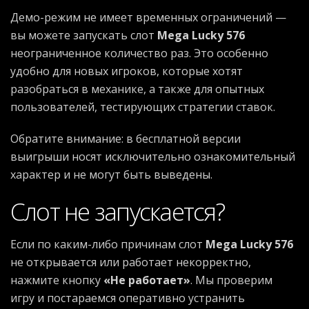
Демо-режим не имеет временных ограничений —
вы можете запускать слот
Mega Lucky 576
неограниченное количество раз. Это особенно
удобно для новых игроков, которые хотят
разобраться в механике, а также для опытных
пользователей, тестирующих стратегии ставок.
Обратите внимание: в бесплатной версии
выигрыши носят исключительно ознакомительный
характер и не могут быть выведены.
Слот не запускается?
Если по каким-либо причинам слот
Mega Lucky 576
не открывается или работает некорректно,
нажмите кнопку
«Не работает»
. Мы проверим
игру и постараемся оперативно устранить