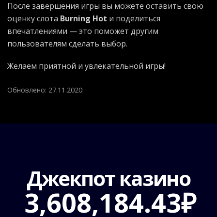
После завершения игры вы можете оставить свою
оценку слота
Burning Hot
и поделиться
впечатлениями — это поможет другим
пользователям сделать выбор.
Желаем приятной и увлекательной игры!
Обновлено:
27.11.2020
Джекпот казино
3,608,184.43₽