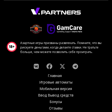
Азартные игры призваны развлекать. Помните, что вы
рискуете деньгами, когда делаете ставки. Не тратьте
больше, чем можете позволить себе проиграть.
Главная
Игровые автоматы
Мобильная версия
Ввод Вывод средств
Бонусы
Отзывы