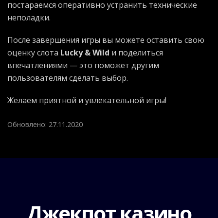
постараемся оперативно устранить технические
неполадки.
После завершения игры вы можете оставить свою
оценку слота
Lucky & Wild
и поделиться
впечатлениями — это поможет другим
пользователям сделать выбор.
Желаем приятной и увлекательной игры!
Обновлено:
27.11.2020
Джекпот казино