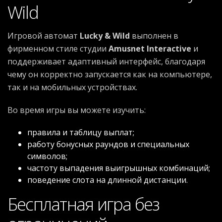
Wild
Игровой автомат
Lucky & Wild
выполнен в
фирменном стиле студии
Amusnet Interactive
и
поддерживает адаптивный интерфейс, благодаря
чему он корректно запускается как на компьютере,
так и на мобильных устройствах.
Во время игры вы можете изучить:
правила и таблицу выплат;
работу бонусных раундов и специальных
символов;
частоту выпадения выигрышных комбинаций;
поведение слота на длинной дистанции.
Бесплатная игра без