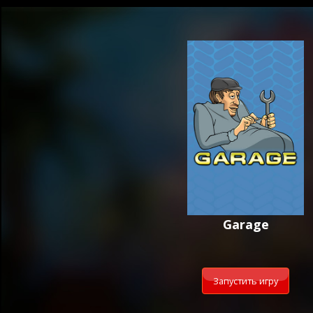
Garage
Запустить игру