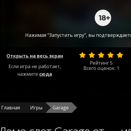
Нажимая "Запустить игру", вы подтверждаете
Открыть на весь экран
Рейтинг
5
Если игра не работает,
Всего оценок:
1
нажмите
сюда
Главная
Игры
Garage