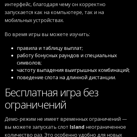
интерфейс, благодаря чему он корректно
запускается как на компьютере, так и на
мобильных устройствах.
Во время игры вы можете изучить:
правила и таблицу выплат;
работу бонусных раундов и специальных
символов;
частоту выпадения выигрышных комбинаций;
поведение слота на длинной дистанции.
Бесплатная игра без
ограничений
Демо-режим не имеет временных ограничений —
вы можете запускать слот
Island
неограниченное
количество раз. Это особенно удобно для новых