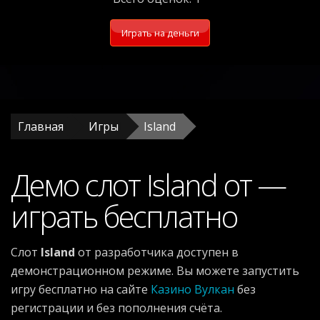
Играть на деньги
Главная
Игры
Island
Демо слот Island от —
играть бесплатно
Слот
Island
от разработчика
доступен в
демонстрационном режиме. Вы можете запустить
игру бесплатно на сайте
Казино Вулкан
без
регистрации и без пополнения счёта.