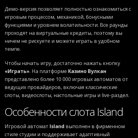
Демо-версия позволяет полностью ознакомиться с
игровым процессом, механикой, бонусными
функциями и уровнем волатильности. Все раунды
проходят на виртуальные кредиты, поэтому вы
ничем не рискуете и можете играть в удобном
темпе.
Чтобы начать игру, достаточно нажать кнопку
«Играть»
. На платформе
Казино Вулкан
представлено более 10 000 игровых автоматов от
ведущих провайдеров, включая классические
слоты, видеослоты, настольные игры и live-раздел.
Особенности слота Island
Игровой автомат
Island
выполнен в фирменном
стиле студии
и поддерживает адаптивный