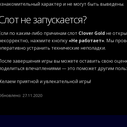
ознакомительный характер и не могут быть выведены.
Слот не запускается?
Если по каким-либо причинам слот
Clover Gold
не откры
некорректно, нажмите кнопку
«Не работает»
. Мы пров
оперативно устранить технические неполадки.
После завершения игры вы можете оставить свою оцен
поделиться впечатлениями — это поможет другим поль
Желаем приятной и увлекательной игры!
Обновлено:
27.11.2020