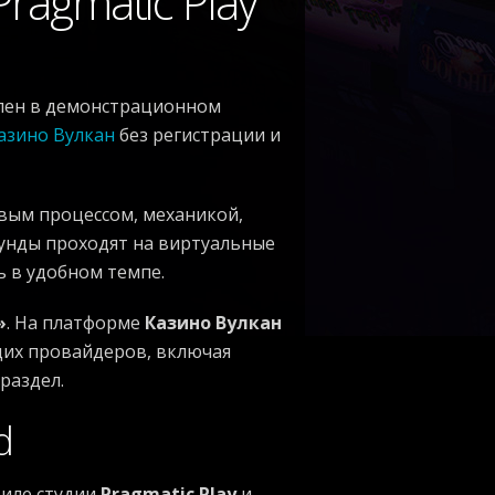
Pragmatic Play
пен в демонстрационном
азино Вулкан
без регистрации и
вым процессом, механикой,
унды проходят на виртуальные
ь в удобном темпе.
»
. На платформе
Казино Вулкан
щих провайдеров, включая
-раздел.
d
иле студии
Pragmatic Play
и