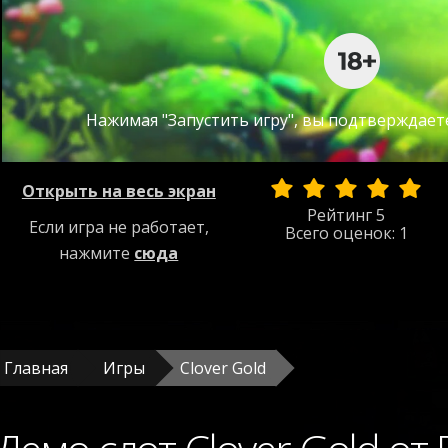
Нажимая "Запустить игру", вы подтверждаете
Открыть на весь экран
Рейтинг
5
Если игра не работает,
Всего оценок:
1
нажмите
сюда
Главная
Игры
Clover Gold