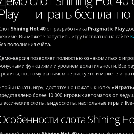
Демо слот Shining Hot 40 
Play — играть бесплатно
Слот
Shining Hot 40
от разработчика
Pragmatic Play
дос
режиме. Вы можете запустить игру бесплатно на сайте
К
без пополнения счёта.
Демо-версия позволяет полностью ознакомиться с игро
бонусными функциями и уровнем волатильности. Все ра
кредиты, поэтому вы ничем не рискуете и можете играт
Чтобы начать игру, достаточно нажать кнопку
«Играть
представлено более 10 000 игровых автоматов от веду
классические слоты, видеослоты, настольные игры и live
Особенности слота Shining Ho
Игровой автомат
Shining Hot 40
выполнен в фирменном