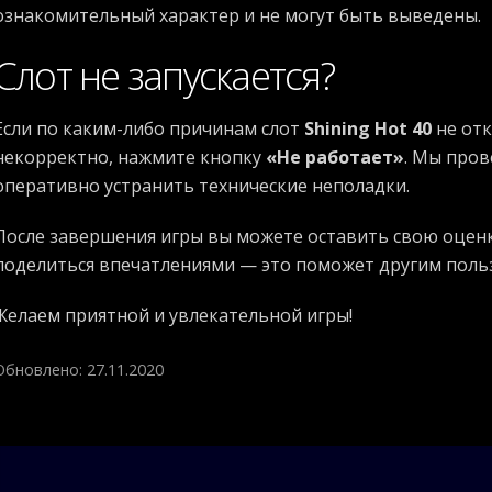
ознакомительный характер и не могут быть выведены.
Слот не запускается?
Если по каким-либо причинам слот
Shining Hot 40
не отк
некорректно, нажмите кнопку
«Не работает»
. Мы пров
оперативно устранить технические неполадки.
После завершения игры вы можете оставить свою оцен
поделиться впечатлениями — это поможет другим поль
Желаем приятной и увлекательной игры!
Обновлено:
27.11.2020