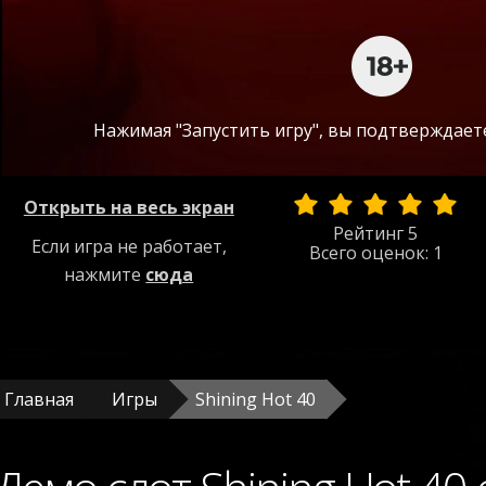
Нажимая "Запустить игру", вы подтверждаете
Открыть на весь экран
Рейтинг
5
Если игра не работает,
Всего оценок:
1
нажмите
сюда
Главная
Игры
Shining Hot 40