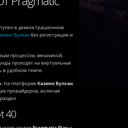
от Pragmatic
тупен в демонстрационном
азино Вулкан
без регистрации и
вым процессом, механикой,
унды проходят на виртуальные
ь в удобном темпе.
»
. На платформе
Казино Вулкан
щих провайдеров, включая
-раздел.
t 40
 стиле студии
Pragmatic Play
и