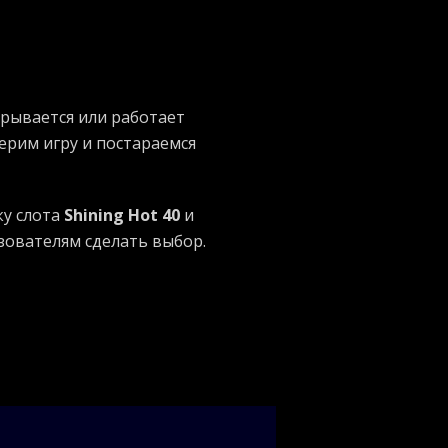
рывается или работает
ерим игру и постараемся
ку слота
Shining Hot 40
и
зователям сделать выбор.