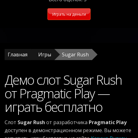
Играть на деньги
Главная
Игры
Sugar Rush
Демо слот Sugar Rush
от Pragmatic Play —
играть бесплатно
Слот
Sugar Rush
от разработчика
Pragmatic Play
доступен в демонстрационном режиме. Вы можете