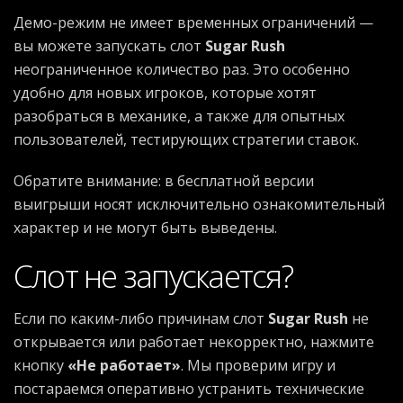
Демо-режим не имеет временных ограничений —
вы можете запускать слот
Sugar Rush
неограниченное количество раз. Это особенно
удобно для новых игроков, которые хотят
разобраться в механике, а также для опытных
пользователей, тестирующих стратегии ставок.
Обратите внимание: в бесплатной версии
выигрыши носят исключительно ознакомительный
характер и не могут быть выведены.
Слот не запускается?
Если по каким-либо причинам слот
Sugar Rush
не
открывается или работает некорректно, нажмите
кнопку
«Не работает»
. Мы проверим игру и
постараемся оперативно устранить технические