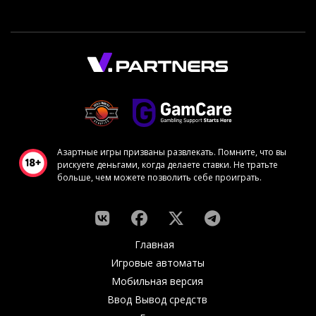
Азартные игры призваны развлекать. Помните, что вы
рискуете деньгами, когда делаете ставки. Не тратьте
больше, чем можете позволить себе проиграть.
Главная
Игровые автоматы
Мобильная версия
Ввод Вывод средств