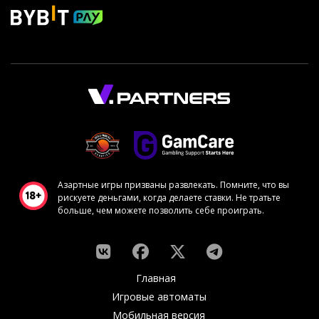
Азартные игры призваны развлекать. Помните, что вы
рискуете деньгами, когда делаете ставки. Не тратьте
больше, чем можете позволить себе проиграть.
Главная
Игровые автоматы
Мобильная версия