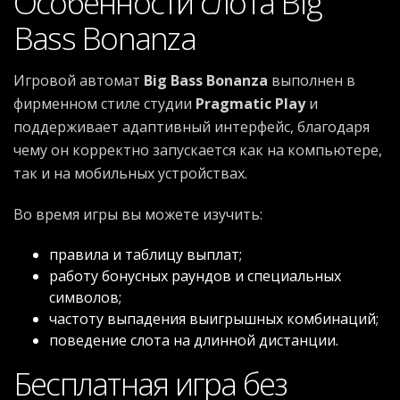
Особенности слота Big
Bass Bonanza
Игровой автомат
Big Bass Bonanza
выполнен в
фирменном стиле студии
Pragmatic Play
и
поддерживает адаптивный интерфейс, благодаря
чему он корректно запускается как на компьютере,
так и на мобильных устройствах.
Во время игры вы можете изучить:
правила и таблицу выплат;
работу бонусных раундов и специальных
символов;
частоту выпадения выигрышных комбинаций;
поведение слота на длинной дистанции.
Бесплатная игра без