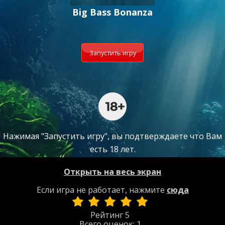
Big Bass Bonanza
Запустить игру
Нажимая "Запустить игру", вы подтверждаете что Вам
есть 18 лет.
Открыть на весь экран
Если игра не работает, нажмите
сюда
Рейтинг
5
Всего оценок:
1