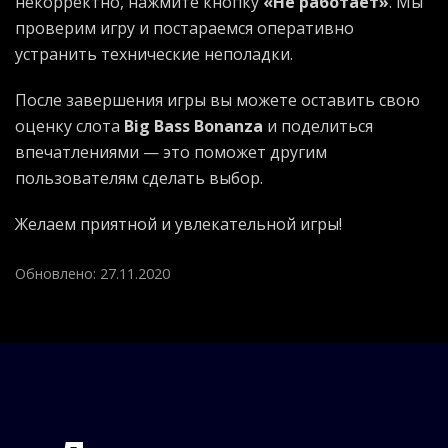
некорректно, нажмите кнопку
«Не работает»
. Мы
проверим игру и постараемся оперативно
устранить технические неполадки.
После завершения игры вы можете оставить свою
оценку слота
Big Bass Bonanza
и поделиться
впечатлениями — это поможет другим
пользователям сделать выбор.
Желаем приятной и увлекательной игры!
Обновлено:
27.11.2020