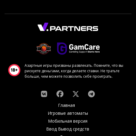
Азартные игры призваны развлекать. Помните, что вы
рискуете деньгами, когда делаете ставки. Не тратьте
больше, чем можете позволить себе проиграть.
Главная
Игровые автоматы
Мобильная версия
Ввод Вывод средств