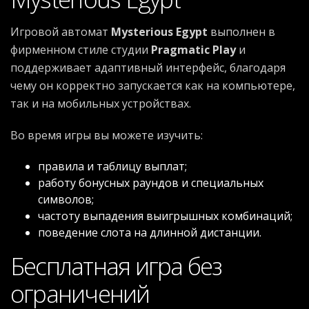
Игровой автомат
Mysterious Egypt
выполнен в
фирменном стиле студии
Pragmatic Play
и
поддерживает адаптивный интерфейс, благодаря
чему он корректно запускается как на компьютере,
так и на мобильных устройствах.
Во время игры вы можете изучить:
правила и таблицу выплат;
работу бонусных раундов и специальных
символов;
частоту выпадения выигрышных комбинаций;
поведение слота на длинной дистанции.
Бесплатная игра без
ограничений