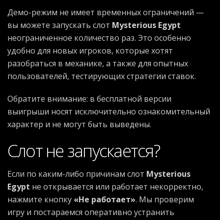
Демо-режим не имеет временных ограничений —
вы можете запускать слот
Mysterious Egypt
неограниченное количество раз. Это особенно
удобно для новых игроков, которые хотят
разобраться в механике, а также для опытных
пользователей, тестирующих стратегии ставок.
Обратите внимание: в бесплатной версии
выигрыши носят исключительно ознакомительный
характер и не могут быть выведены.
Слот не запускается?
Если по каким-либо причинам слот
Mysterious
Egypt
не открывается или работает некорректно,
нажмите кнопку
«Не работает»
. Мы проверим
игру и постараемся оперативно устранить