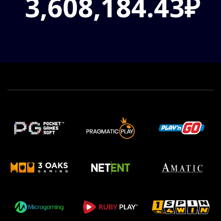
3,608,184.43₽