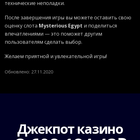
технические неполадки.
После завершения игры вы можете оставить свою
оценку слота
Mysterious Egypt
и поделиться
впечатлениями — это поможет другим
пользователям сделать выбор.
Желаем приятной и увлекательной игры!
Обновлено:
27.11.2020
Джекпот казино