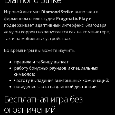
Игровой автомат
Diamond Strike
выполнен в
фирменном стиле студии
Pragmatic Play
и
поддерживает адаптивный интерфейс, благодаря
чему он корректно запускается как на компьютере,
так и на мобильных устройствах.
Во время игры вы можете изучить:
правила и таблицу выплат;
работу бонусных раундов и специальных
символов;
частоту выпадения выигрышных комбинаций;
поведение слота на длинной дистанции.
Бесплатная игра без
ограничений