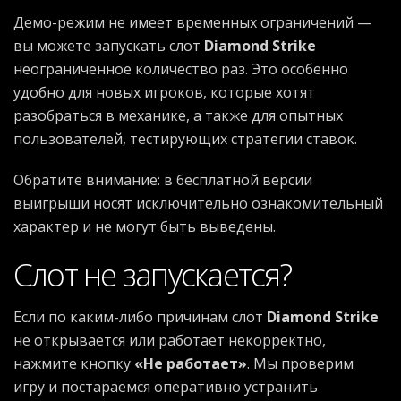
Демо-режим не имеет временных ограничений —
вы можете запускать слот
Diamond Strike
неограниченное количество раз. Это особенно
удобно для новых игроков, которые хотят
разобраться в механике, а также для опытных
пользователей, тестирующих стратегии ставок.
Обратите внимание: в бесплатной версии
выигрыши носят исключительно ознакомительный
характер и не могут быть выведены.
Слот не запускается?
Если по каким-либо причинам слот
Diamond Strike
не открывается или работает некорректно,
нажмите кнопку
«Не работает»
. Мы проверим
игру и постараемся оперативно устранить