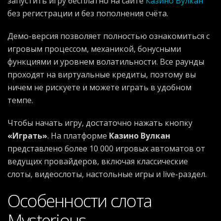
запустить игру бесплатно на сайте
Казино Вулкан
без регистрации и без пополнения счёта.
Демо-версия позволяет полностью ознакомиться с
игровым процессом, механикой, бонусными
функциями и уровнем волатильности. Все раунды
проходят на виртуальные кредиты, поэтому вы
ничем не рискуете и можете играть в удобном
темпе.
Чтобы начать игру, достаточно нажать кнопку
«Играть»
. На платформе
Казино Вулкан
представлено более 10 000 игровых автоматов от
ведущих провайдеров, включая классические
слоты, видеослоты, настольные игры и live-раздел.
Особенности слота
Mysterious