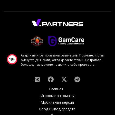
Азартные игры призваны развлекать. Помните, что вы
рискуете деньгами, когда делаете ставки. Не тратьте
больше, чем можете позволить себе проиграть.
Главная
Игровые автоматы
Мобильная версия
Ввод Вывод средств