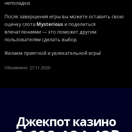
неполадки.
После завершения игры вы можете оставить свою
оценку слота
Mysterious
и поделиться
впечатлениями — это поможет другим
пользователям сделать выбор.
Желаем приятной и увлекательной игры!
Обновлено:
27.11.2020
Джекпот казино