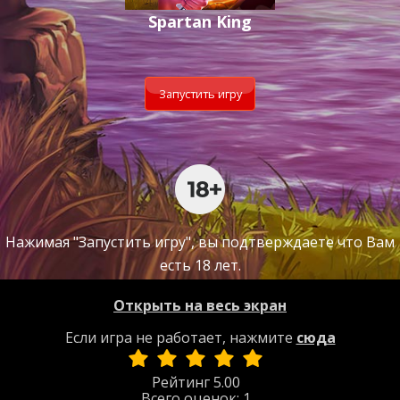
Spartan King
Запустить игру
Нажимая "Запустить игру", вы подтверждаете что Вам
есть 18 лет.
Открыть на весь экран
Если игра не работает, нажмите
сюда
Рейтинг
5.00
Всего оценок:
1