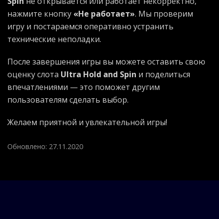
Spin
не открывается или работает некорректно,
нажмите кнопку
«Не работает»
. Мы проверим
игру и постараемся оперативно устранить
технические неполадки.
После завершения игры вы можете оставить свою
оценку слота
Ultra Hold and Spin
и поделиться
впечатлениями — это поможет другим
пользователям сделать выбор.
Желаем приятной и увлекательной игры!
Обновлено:
27.11.2020