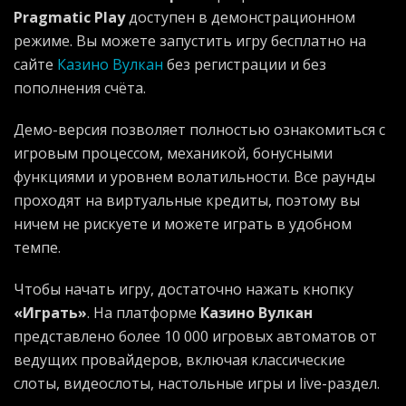
Pragmatic Play
доступен в демонстрационном
режиме. Вы можете запустить игру бесплатно на
сайте
Казино Вулкан
без регистрации и без
пополнения счёта.
Демо-версия позволяет полностью ознакомиться с
игровым процессом, механикой, бонусными
функциями и уровнем волатильности. Все раунды
проходят на виртуальные кредиты, поэтому вы
ничем не рискуете и можете играть в удобном
темпе.
Чтобы начать игру, достаточно нажать кнопку
«Играть»
. На платформе
Казино Вулкан
представлено более 10 000 игровых автоматов от
ведущих провайдеров, включая классические
слоты, видеослоты, настольные игры и live-раздел.