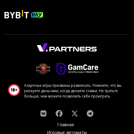
Азартные игры призваны развлекать. Помните, что вы
рискуете деньгами, когда делаете ставки. Не тратьте
больше, чем можете позволить себе проиграть.
Главная
Игровые автоматы