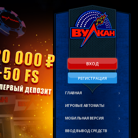
ВХОД
РЕГИСТРАЦИЯ
ГЛАВНАЯ
ИГРОВЫЕ АВТОМАТЫ
МОБИЛЬНАЯ ВЕРСИЯ
ВВОД ВЫВОД СРЕДСТВ