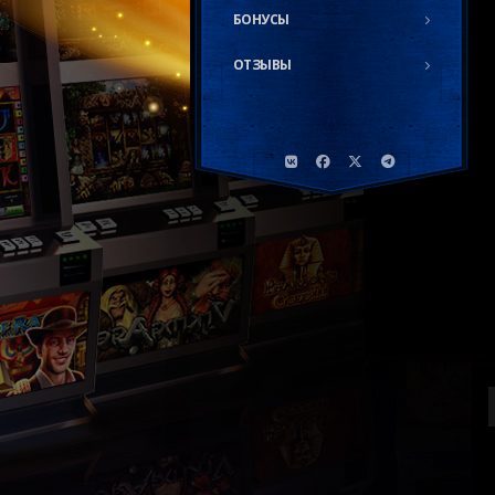
БОНУСЫ
ОТЗЫВЫ
КОНТАКТЫ