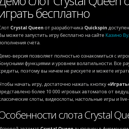
Демо слот Crystal Queen 
играть бесплатно
Слот
Crystal Queen
от разработчика
Quickspin
доступен
Вы можете запустить игру бесплатно на сайте
Казино Ву
пополнения счёта.
Демо-версия позволяет полностью ознакомиться с игро
бонусными функциями и уровнем волатильности. Все ра
кредиты, поэтому вы ничем не рискуете и можете играт
Чтобы начать игру, достаточно нажать кнопку
«Играть
представлено более 10 000 игровых автоматов от веду
классические слоты, видеослоты, настольные игры и live
Особенности слота Crystal Qu
Игровой автомат
Crystal Queen
выполнен в фирменном